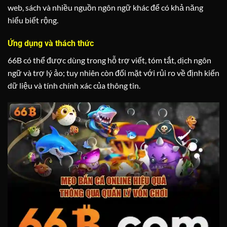
web, sách và nhiều nguồn ngôn ngữ khác để có khả năng
hiểu biết rộng.
Ứng dụng và thách thức
66B có thể được dùng trong hỗ trợ viết, tóm tắt, dịch ngôn
ngữ và trợ lý ảo; tuy nhiên còn đối mặt với rủi ro về định kiến
dữ liệu và tính chính xác của thông tin.