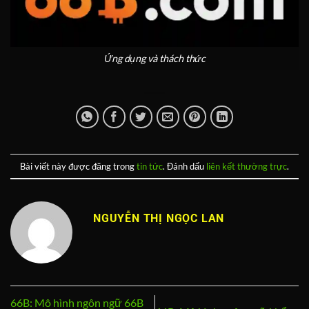
Ứng dụng và thách thức
Bài viết này được đăng trong
tin tức
. Đánh dấu
liên kết thường trực
.
NGUYỄN THỊ NGỌC LAN
66B: Mô hình ngôn ngữ 66B