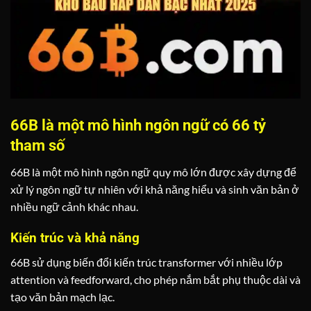
66B là một mô hình ngôn ngữ có 66 tỷ
tham số
66B là một mô hình ngôn ngữ quy mô lớn được xây dựng để
xử lý ngôn ngữ tự nhiên với khả năng hiểu và sinh văn bản ở
nhiều ngữ cảnh khác nhau.
Kiến trúc và khả năng
66B sử dụng biến đổi kiến trúc transformer với nhiều lớp
attention và feedforward, cho phép nắm bắt phụ thuộc dài và
tạo văn bản mạch lạc.