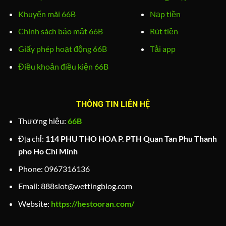
Khuyến mãi 66B
Nạp tiền
Chính sách bảo mật 66B
Rút tiền
Giấy phép hoạt động 66B
Tải app
Điều khoản điều kiện 66B
THÔNG TIN LIÊN HỆ
Thương hiệu:
66B
Địa chỉ:
114 PHU THO HOA P. PTH Quan Tan Phu Thanh
pho Ho Chi Minh
Phone:
0967316136
Email:
888slot@wettingblog.com
Website:
https://hestooran.com/