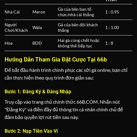
Gà của bên ban tổ
Nhà Cái
Meron
1 : 0.95
chức/nhà cái thắng
Người
Gà của bên đội khách
Wala
1 : 1.00
Chơi/Khách
thắng
Hai gà cùng chết hoặc
Hòa
BDD
1 : 8
không thể tiếp tục
Hướng Dẫn Tham Gia Đặt Cược Tại 66b
Để bắt đầu hành trình chinh phục các sới gà online, bạn chỉ
cần thực hiện theo quy trình đơn giản sau:
Bước 1: Đăng Ký & Đăng Nhập
Truy cập vào trang chủ chính thức 66B.COM. Nhấn nút
"Đăng Ký" và điền đầy đủ thông tin cá nhân chính chủ để
đảm bảo quyền lợi rút tiền sau này.
Bước 2: Nạp Tiền Vào Ví