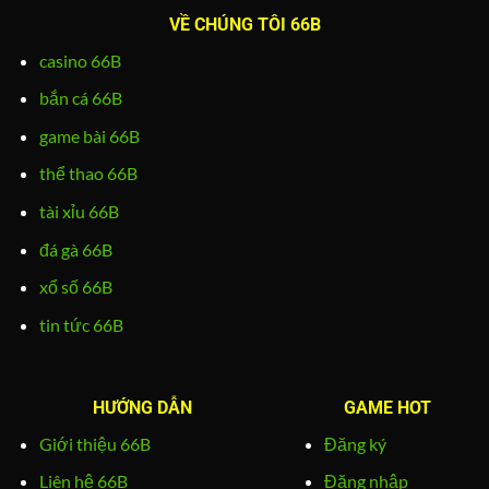
VỀ CHÚNG TÔI 66B
casino 66B
bắn cá 66B
game bài 66B
thể thao 66B
tài xỉu 66B
đá gà 66B
xổ số 66B
tin tức 66B
HƯỚNG DẪN
GAME HOT
Giới thiệu 66B
Đăng ký
Liên hệ 66B
Đăng nhập