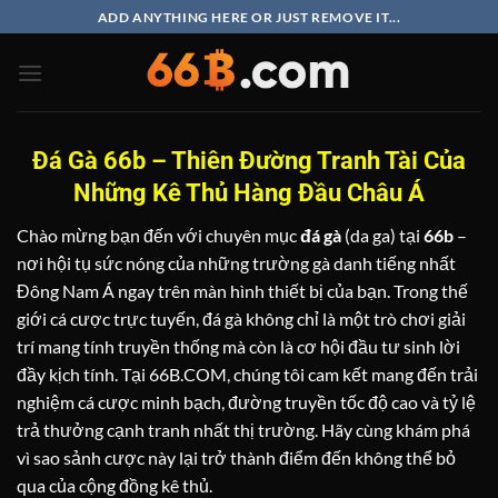
Bỏ
ADD ANYTHING HERE OR JUST REMOVE IT...
qua
nội
dung
Đá Gà 66b – Thiên Đường Tranh Tài Của
Những Kê Thủ Hàng Đầu Châu Á
Chào mừng bạn đến với chuyên mục
đá gà
(da ga) tại
66b
–
nơi hội tụ sức nóng của những trường gà danh tiếng nhất
Đông Nam Á ngay trên màn hình thiết bị của bạn. Trong thế
giới cá cược trực tuyến, đá gà không chỉ là một trò chơi giải
trí mang tính truyền thống mà còn là cơ hội đầu tư sinh lời
đầy kịch tính. Tại 66B.COM, chúng tôi cam kết mang đến trải
nghiệm cá cược minh bạch, đường truyền tốc độ cao và tỷ lệ
trả thưởng cạnh tranh nhất thị trường. Hãy cùng khám phá
vì sao sảnh cược này lại trở thành điểm đến không thể bỏ
qua của cộng đồng kê thủ.