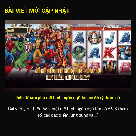
BÀI VIẾT MỚI CẬP NHẬT
66b: Khám phá mô hình ngôn ngữ lớn có 66 tỷ tham số
Bài viết giới thiệu 66b, một mô hình ngôn ngữ lớn có 66 tỷ tham
số, các đặc điểm, ứng dụng và[...]