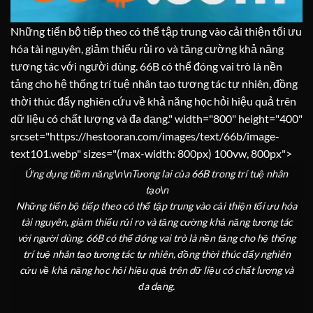
Những tiến bộ tiếp theo có thể tập trung vào cải thiện tối ưu
hóa tài nguyên, giảm thiểu rủi ro và tăng cường khả năng
tương tác với người dùng. 66B có thể đóng vai trò là nền
tảng cho hệ thống trí tuệ nhân tạo tương tác tự nhiên, đồng
thời thúc đẩy nghiên cứu về khả năng học hỏi hiệu quả trên
dữ liệu có chất lượng và đa dạng.
" width="800" height="400"
srcset="https://hestooran.com/images/text/66b/image-
text101.webp" sizes="(max-width: 800px) 100vw, 800px">
Ứng dụng tiềm năng\n\n
Tương lai của 66B trong trí tuệ nhân
tạo
\n
Những tiến bộ tiếp theo có thể tập trung vào cải thiện tối ưu hóa
tài nguyên, giảm thiểu rủi ro và tăng cường khả năng tương tác
với người dùng. 66B có thể đóng vai trò là nền tảng cho hệ thống
trí tuệ nhân tạo tương tác tự nhiên, đồng thời thúc đẩy nghiên
cứu về khả năng học hỏi hiệu quả trên dữ liệu có chất lượng và
đa dạng.