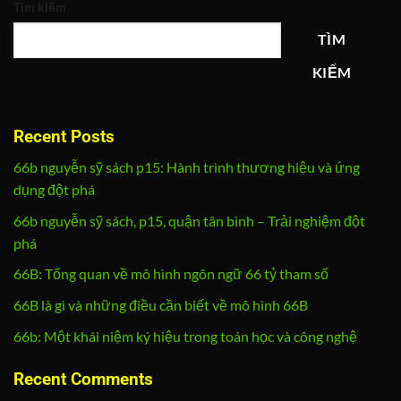
Tìm kiếm
TÌM
KIẾM
Recent Posts
66b nguyễn sỹ sách p15: Hành trình thương hiệu và ứng
dụng đột phá
66b nguyễn sỹ sách, p15, quận tân bình – Trải nghiệm đột
phá
66B: Tổng quan về mô hình ngôn ngữ 66 tỷ tham số
66B là gì và những điều cần biết về mô hình 66B
66b: Một khái niệm ký hiệu trong toán học và công nghệ
Recent Comments