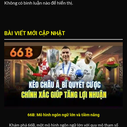
Không có bình luận nào để hiển thị.
BÀI VIẾT MỚI CẬP NHẬT
66B: Mô hình ngôn ngữ lớn và tiềm năng
Khám phá 66B, một mô hình ngôn ngữ lớn với quy mô tham số