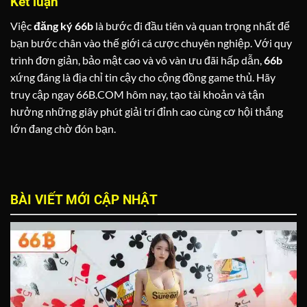
Kết luận
Việc
đăng ký 66b
là bước đi đầu tiên và quan trọng nhất để
bạn bước chân vào thế giới cá cược chuyên nghiệp. Với quy
trình đơn giản, bảo mật cao và vô vàn ưu đãi hấp dẫn,
66b
xứng đáng là địa chỉ tin cậy cho cộng đồng game thủ. Hãy
truy cập ngay 66B.COM hôm nay, tạo tài khoản và tận
hưởng những giây phút giải trí đỉnh cao cùng cơ hội thắng
lớn đang chờ đón bạn.
BÀI VIẾT MỚI CẬP NHẬT