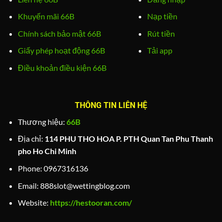
Khuyến mãi 66B
Nạp tiền
Chính sách bảo mật 66B
Rút tiền
Giấy phép hoạt động 66B
Tải app
Điều khoản điều kiện 66B
THÔNG TIN LIÊN HỆ
Thương hiệu:
66B
Địa chỉ:
114 PHU THO HOA P. PTH Quan Tan Phu Thanh
pho Ho Chi Minh
Phone:
0967316136
Email:
888slot@wettingblog.com
Website:
https://hestooran.com/