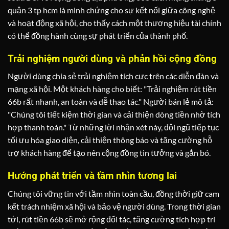
quận 3 tp hcm là minh chứng cho sự kết nối giữa công nghệ
và hoạt động xã hội, cho thấy cách một thương hiệu tài chính
có thể đồng hành cùng sự phát triển của thành phố.
Trải nghiệm người dùng và phản hồi cộng đồng
Người dùng chia sẻ trải nghiệm tích cực trên các diễn đàn và
mạng xã hội. Một khách hàng cho biết: "Trải nghiệm rút tiền
66b rất nhanh, an toàn và dễ thao tác." Người bán lẻ mô tả:
"Chúng tôi tiết kiệm thời gian và cải thiện dòng tiền nhờ tích
hợp thanh toán." Từ những lời nhận xét này, đội ngũ tiếp tục
tối ưu hóa giao diện, cải thiện thông báo và tăng cường hỗ
trợ khách hàng để tạo nên cộng đồng tin tưởng và gắn bó.
Hướng phát triển và tầm nhìn tương lai
Chúng tôi vững tin với tầm nhìn toàn cầu, đồng thời giữ cam
kết trách nhiệm xã hội và bảo vệ người dùng. Trong thời gian
tới, rút tiền 66b sẽ mở rộng đối tác, tăng cường tích hợp trí