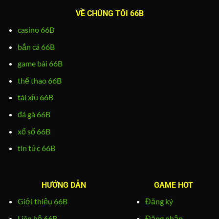
VỀ CHÚNG TÔI 66B
casino 66B
bắn cá 66B
game bài 66B
thể thao 66B
tài xỉu 66B
đá gà 66B
xổ số 66B
tin tức 66B
HƯỚNG DẪN
GAME HOT
Giới thiệu 66B
Đăng ký
Liên hệ 66B
Đăng nhập