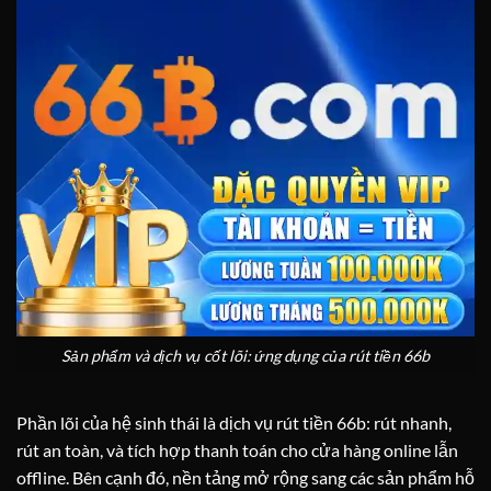
Sản phẩm và dịch vụ cốt lõi: ứng dụng của rút tiền 66b
Phần lõi của hệ sinh thái là dịch vụ rút tiền 66b: rút nhanh,
rút an toàn, và tích hợp thanh toán cho cửa hàng online lẫn
offline. Bên cạnh đó, nền tảng mở rộng sang các sản phẩm hỗ