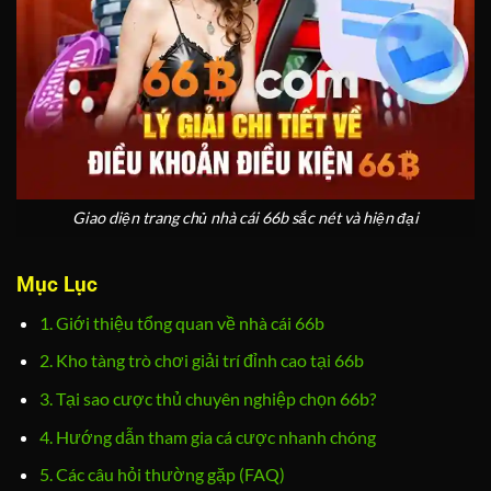
Giao diện trang chủ nhà cái 66b sắc nét và hiện đại
Mục Lục
1. Giới thiệu tổng quan về nhà cái 66b
2. Kho tàng trò chơi giải trí đỉnh cao tại 66b
3. Tại sao cược thủ chuyên nghiệp chọn 66b?
4. Hướng dẫn tham gia cá cược nhanh chóng
5. Các câu hỏi thường gặp (FAQ)