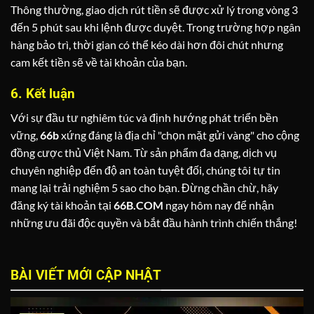
Thông thường, giao dịch rút tiền sẽ được xử lý trong vòng 3
đến 5 phút sau khi lệnh được duyệt. Trong trường hợp ngân
hàng bảo trì, thời gian có thể kéo dài hơn đôi chút nhưng
cam kết tiền sẽ về tài khoản của bạn.
6. Kết luận
Với sự đầu tư nghiêm túc và định hướng phát triển bền
vững,
66b
xứng đáng là địa chỉ "chọn mặt gửi vàng" cho cộng
đồng cược thủ Việt Nam. Từ sản phẩm đa dạng, dịch vụ
chuyên nghiệp đến độ an toàn tuyệt đối, chúng tôi tự tin
mang lại trải nghiệm 5 sao cho bạn. Đừng chần chừ, hãy
đăng ký tài khoản tại
66B.COM
ngay hôm nay để nhận
những ưu đãi độc quyền và bắt đầu hành trình chiến thắng!
BÀI VIẾT MỚI CẬP NHẬT