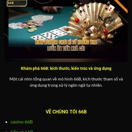
Khám phá 66B: kích thước, kiến trúc và ứng dụng
Một cái nhìn tổng quan về mô hình 66B, kích thước tham số và
ứng dụng trong xử lý ngôn ngữ tự nhiên.
VỀ CHÚNG TÔI 66B
casino 66B
bắn cá 66B