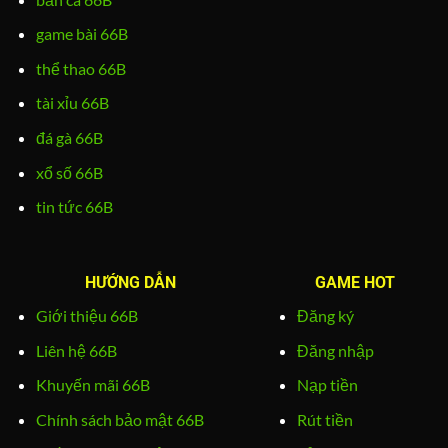
game bài 66B
thể thao 66B
tài xỉu 66B
đá gà 66B
xổ số 66B
tin tức 66B
HƯỚNG DẪN
GAME HOT
Giới thiệu 66B
Đăng ký
Liên hệ 66B
Đăng nhập
Khuyến mãi 66B
Nạp tiền
Chính sách bảo mật 66B
Rút tiền