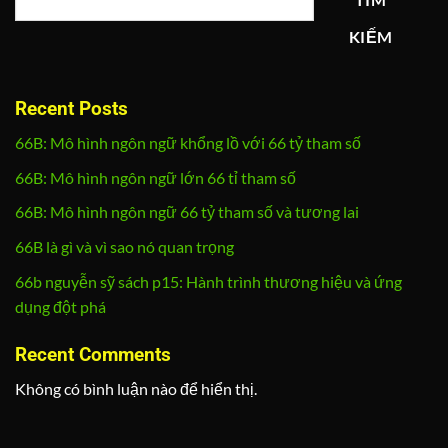
TÌM
KIẾM
Recent Posts
66B: Mô hình ngôn ngữ khổng lồ với 66 tỷ tham số
66B: Mô hình ngôn ngữ lớn 66 tỉ tham số
66B: Mô hình ngôn ngữ 66 tỷ tham số và tương lai
66B là gì và vì sao nó quan trọng
66b nguyễn sỹ sách p15: Hành trình thương hiệu và ứng
dụng đột phá
Recent Comments
Không có bình luận nào để hiển thị.