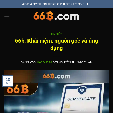
Bỏ
ADD ANYTHING HERE OR JUST REMOVE IT...
qua
nội
dung
TIN TỨC
66b: Khái niệm, nguồn gốc và ứng
dụng
ĐĂNG VÀO
10-08-2026
BỞI
NGUYỄN THỊ NGỌC LAN
10
Th08