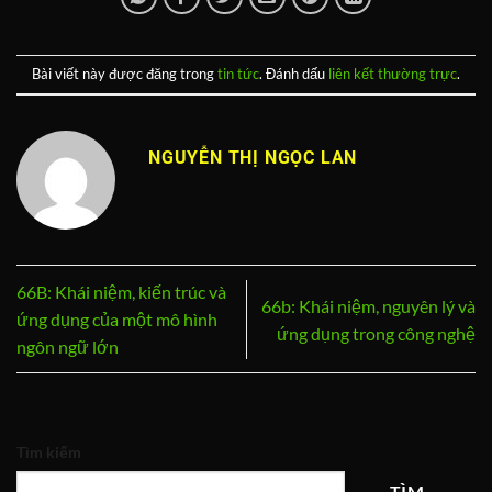
Bài viết này được đăng trong
tin tức
. Đánh dấu
liên kết thường trực
.
NGUYỄN THỊ NGỌC LAN
66B: Khái niệm, kiến trúc và
66b: Khái niệm, nguyên lý và
ứng dụng của một mô hình
ứng dụng trong công nghệ
ngôn ngữ lớn
Tìm kiếm