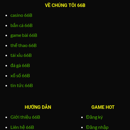
VỀ CHÚNG TÔI 66B
casino 66B
bắn cá 66B
game bài 66B
thể thao 66B
tài xỉu 66B
đá gà 66B
xổ số 66B
tin tức 66B
HƯỚNG DẪN
GAME HOT
Giới thiệu 66B
Đăng ký
Liên hệ 66B
Đăng nhập