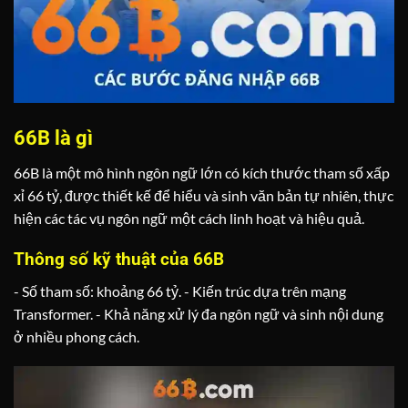
66B là gì
66B là một mô hình ngôn ngữ lớn có kích thước tham số xấp
xỉ 66 tỷ, được thiết kế để hiểu và sinh văn bản tự nhiên, thực
hiện các tác vụ ngôn ngữ một cách linh hoạt và hiệu quả.
Thông số kỹ thuật của 66B
- Số tham số: khoảng 66 tỷ. - Kiến trúc dựa trên mạng
Transformer. - Khả năng xử lý đa ngôn ngữ và sinh nội dung
ở nhiều phong cách.