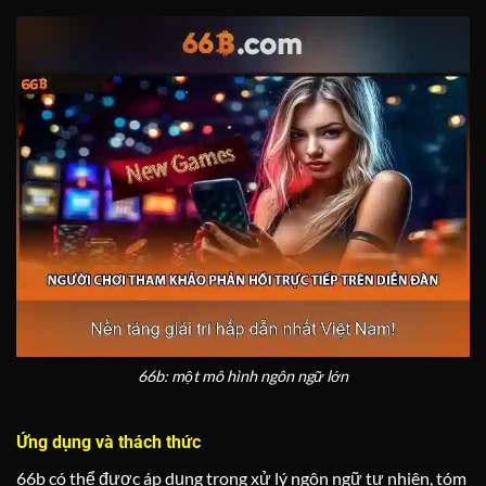
66b: một mô hình ngôn ngữ lớn
Ứng dụng và thách thức
66b có thể được áp dụng trong xử lý ngôn ngữ tự nhiên, tóm