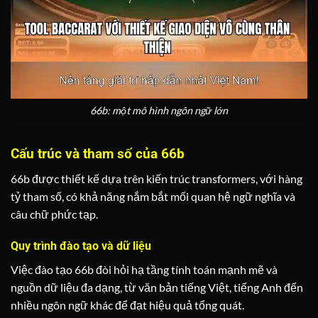
66b: một mô hình ngôn ngữ lớn
Cấu trúc và tham số của 66b
66b được thiết kế dựa trên kiến trúc transformers, với hàng
tỷ tham số, có khả năng nắm bắt mối quan hệ ngữ nghĩa và
câu chữ phức tạp.
Quy trình đào tạo và dữ liệu
Việc đào tạo 66b đòi hỏi hạ tầng tính toán mạnh mẽ và
nguồn dữ liệu đa dạng, từ văn bản tiếng Việt, tiếng Anh đến
nhiều ngôn ngữ khác để đạt hiệu quả tổng quát.