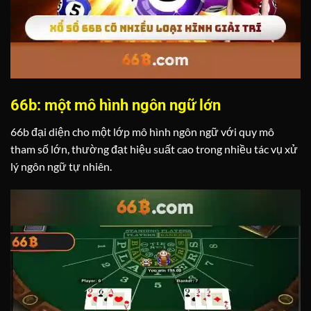
66b: một mô hình ngôn ngữ lớn
66b đại diện cho một lớp mô hình ngôn ngữ với quy mô
tham số lớn, thường đạt hiệu suất cao trong nhiều tác vụ xử
lý ngôn ngữ tự nhiên.