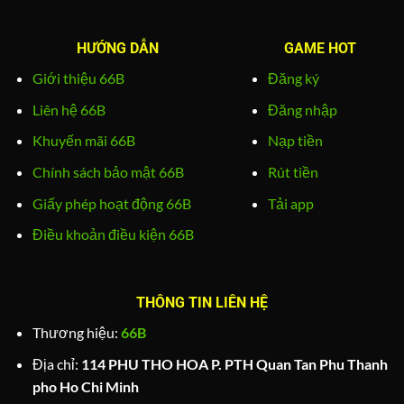
HƯỚNG DẪN
GAME HOT
Giới thiệu 66B
Đăng ký
Liên hệ 66B
Đăng nhập
Khuyến mãi 66B
Nạp tiền
Chính sách bảo mật 66B
Rút tiền
Giấy phép hoạt động 66B
Tải app
Điều khoản điều kiện 66B
THÔNG TIN LIÊN HỆ
Thương hiệu:
66B
Địa chỉ:
114 PHU THO HOA P. PTH Quan Tan Phu Thanh
pho Ho Chi Minh