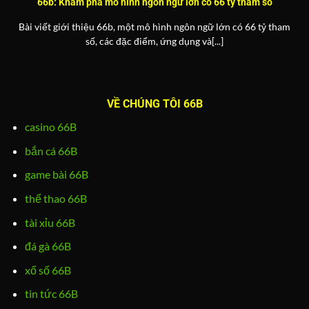
66b: Khám phá mô hình ngôn ngữ lớn có 66 tỷ tham số
Bài viết giới thiệu 66b, một mô hình ngôn ngữ lớn có 66 tỷ tham
số, các đặc điểm, ứng dụng và[...]
VỀ CHÚNG TÔI 66B
casino 66B
bắn cá 66B
game bài 66B
thể thao 66B
tài xỉu 66B
đá gà 66B
xổ số 66B
tin tức 66B