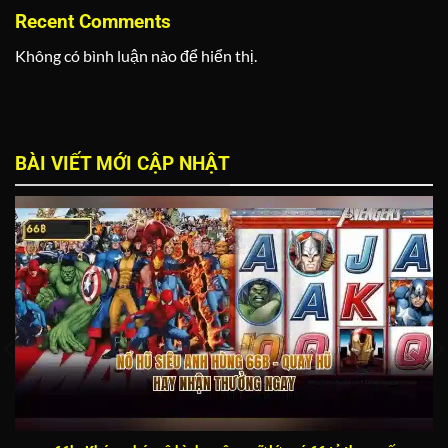
Recent Comments
Không có bình luận nào để hiển thị.
BÀI VIẾT MỚI CẬP NHẬT