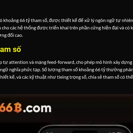
 khoảng 66 tỷ tham số, được thiết kế để xử lý ngôn ngữ tự nhiê
 cho các hệ thống được triển khai trên phần cứng hiện đại và có 
ơng đối cao.
ham số
lớp tự attention và mạng feed-forward, cho phép mô hình xây dựng
 ngữ nghĩa phức tạp. Số lượng tham số khoảng 66 tỷ thường phâ
ết kế, và các kỹ thuật như tieing trọng số, chia sẻ tham số có thể