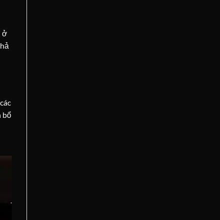
n ở
khả
 các
n bổ