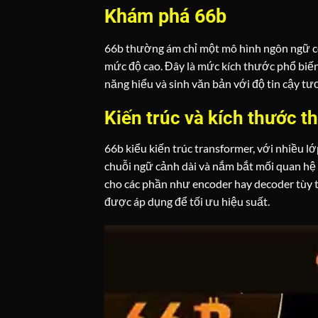
Khám phá 66b
66b thường ám chỉ một mô hình ngôn ngữ có
mức độ cao. Đây là mức kích thước phổ biến
năng hiểu và sinh văn bản với độ tin cậy tư
Kiến trúc và kích thước t
66b kiểu kiến trúc transformer, với nhiều 
chuỗi ngữ cảnh dài và nắm bắt mối quan hệ
cho các phần như encoder hay decoder tùy thi
được áp dụng để tối ưu hiệu suất.