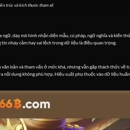
ến trúc và kích thước tham số
a ngữ, dạy mô hình nhận diện mẫu, cú pháp, ngữ nghĩa và kiến th
 tin nhạy cảm hay sai lệch trong dữ liệu là điều quan trọng.
nh văn bản và tham vấn ở mức khá, nhưng vẫn gặp thách thức về t
h ra nội dung không phù hợp. Hiệu suất phụ thuộc vào dữ liệu huấn