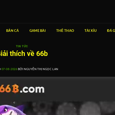
BẮN CÁ
GAME BÀI
THỂ THAO
TÀI XỈU
ĐÁ 
TIN TỨC
iải thích về 66b
O
07-08-2026
BỞI
NGUYỄN THỊ NGỌC LAN