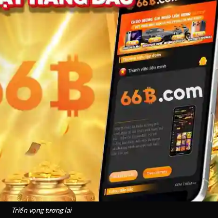
Triển vọng tương lai