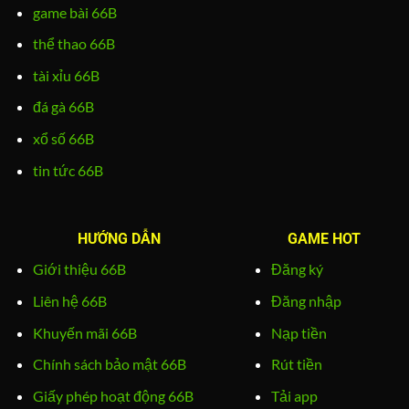
game bài 66B
thể thao 66B
tài xỉu 66B
đá gà 66B
xổ số 66B
tin tức 66B
HƯỚNG DẪN
GAME HOT
Giới thiệu 66B
Đăng ký
Liên hệ 66B
Đăng nhập
Khuyến mãi 66B
Nạp tiền
Chính sách bảo mật 66B
Rút tiền
Giấy phép hoạt động 66B
Tải app