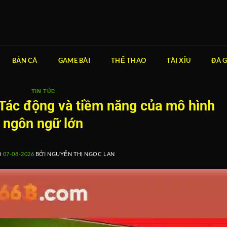
BẮN CÁ
GAME BÀI
THỂ THAO
TÀI XỈU
ĐÁ 
TIN TỨC
 Tác động và tiềm năng của mô hình
ngôn ngữ lớn
O
07-08-2026
BỞI
NGUYỄN THỊ NGỌC LAN