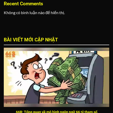
Recent Comments
Không có bình luận nào để hiển thị.
BÀI VIẾT MỚI CẬP NHẬT
66B: Tổng quan về mô hình ngôn ngữ 66 tỷ tham số