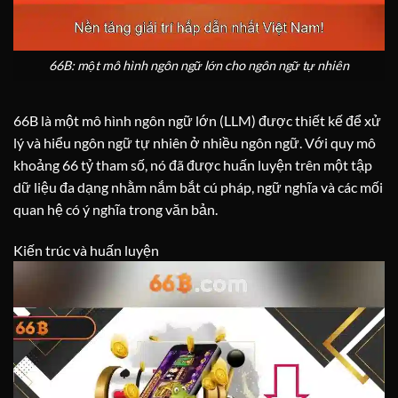
66B: một mô hình ngôn ngữ lớn cho ngôn ngữ tự nhiên
66B là một mô hình ngôn ngữ lớn (LLM) được thiết kế để xử
lý và hiểu ngôn ngữ tự nhiên ở nhiều ngôn ngữ. Với quy mô
khoảng 66 tỷ tham số, nó đã được huấn luyện trên một tập
dữ liệu đa dạng nhằm nắm bắt cú pháp, ngữ nghĩa và các mối
quan hệ có ý nghĩa trong văn bản.
Kiến trúc và huấn luyện