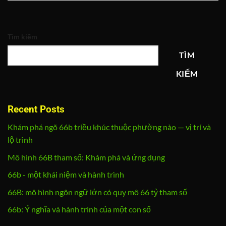
Tìm kiếm
TÌM
KIẾM
Recent Posts
Khám phá ngõ 66b triều khúc thuộc phường nào — vị trí và
lộ trình
Mô hình 66B tham số: Khám phá và ứng dụng
66b - một khái niệm và hành trình
66B: mô hình ngôn ngữ lớn có quy mô 66 tỷ tham số
66b: Ý nghĩa và hành trình của một con số