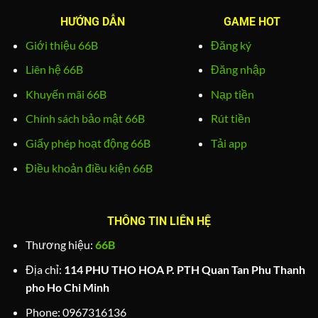
HƯỚNG DẪN
GAME HOT
Giới thiệu 66B
Đăng ký
Liên hệ 66B
Đăng nhập
Khuyến mãi 66B
Nạp tiền
Chính sách bảo mật 66B
Rút tiền
Giấy phép hoạt động 66B
Tải app
Điều khoản điều kiện 66B
THÔNG TIN LIÊN HỆ
Thương hiệu:
66B
Địa chỉ:
114 PHU THO HOA P. PTH Quan Tan Phu Thanh
pho Ho Chi Minh
Phone:
0967316136