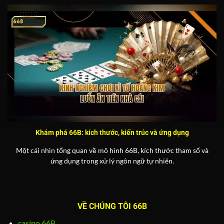
Khám phá 66B: kích thước, kiến trúc và ứng dụng
Một cái nhìn tổng quan về mô hình 66B, kích thước tham số và
ứng dụng trong xử lý ngôn ngữ tự nhiên.
VỀ CHÚNG TÔI 66B
casino 66B