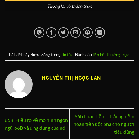
Tương lai và thách thức
Bài viết này được đăng trong
tin tức
. Đánh dấu
liên kết thường trực
.
NGUYỄN THỊ NGỌC LAN
66b hoàn tiền – Trải nghiệm
66B: Hiểu rõ về mô hình ngôn
hoàn tiền đột phá cho người
ngữ 66B và ứng dụng của nó
tiêu dùng