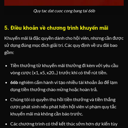
Quy tac dat cuoc cong bang tai 66b
5. Điều khoản về chương trình khuyến mãi
Khuyến mãi là đặc quyền dành cho hội viên, nhưng cần được
sử dụng đúng mục đích giải trí. Các quy định về ưu đãi bao
gồm:
Tiền thưởng từ khuyến mãi thường đi kèm với yêu cầu
vòng cược (x1, x5, x20...) trước khi có thể rút tiền.
66b
nghiêm cấm hành vi tạo nhiều tài khoản ảo để lạm
dụng tiền thưởng chào mừng hoặc hoàn trả.
Chúng tôi có quyền thu hồi tiền thưởng và tiền thắng
cược phát sinh nếu phát hiện hội viên vi phạm quy tắc
khuyến mãi mà không cần báo trước.
Các chương trình có thể kết thúc sớm hơn dự kiến tùy