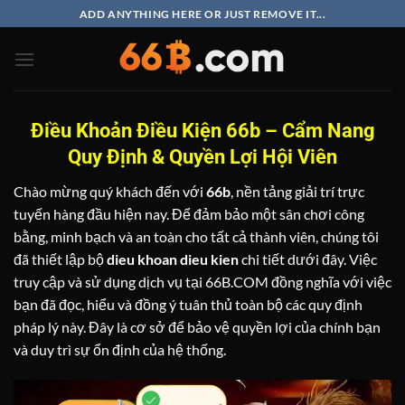
Bỏ
ADD ANYTHING HERE OR JUST REMOVE IT...
qua
nội
dung
Điều Khoản Điều Kiện 66b – Cẩm Nang
Quy Định & Quyền Lợi Hội Viên
Chào mừng quý khách đến với
66b
, nền tảng giải trí trực
tuyến hàng đầu hiện nay. Để đảm bảo một sân chơi công
bằng, minh bạch và an toàn cho tất cả thành viên, chúng tôi
đã thiết lập bộ
dieu khoan dieu kien
chi tiết dưới đây. Việc
truy cập và sử dụng dịch vụ tại 66B.COM đồng nghĩa với việc
bạn đã đọc, hiểu và đồng ý tuân thủ toàn bộ các quy định
pháp lý này. Đây là cơ sở để bảo vệ quyền lợi của chính bạn
và duy trì sự ổn định của hệ thống.