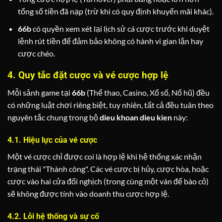
tổng số tiền đã nạp (trừ khi có quy định khuyến mãi khác).
66b
có quyền xem xét lại lịch sử cá cược trước khi duyệt
lệnh rút tiền để đảm bảo không có hành vi gian lận hay
cược chéo.
4. Quy tắc đặt cược và vé cược hợp lệ
Mỗi sảnh game tại
66b
(Thể thao, Casino, Xổ số, Nổ hũ) đều
có những luật chơi riêng biệt, tuy nhiên, tất cả đều tuân theo
nguyên tắc chung trong bộ
dieu khoan dieu kien
này:
4.1. Hiệu lực của vé cược
Một vé cược chỉ được coi là hợp lệ khi hệ thống xác nhận
trạng thái "Thành công". Các vé cược bị hủy, cược hòa, hoặc
cược vào hai cửa đối nghịch (trong cùng một ván để bào cỏ)
sẽ không được tính vào doanh thu cược hợp lệ.
4.2. Lỗi hệ thống và sự cố