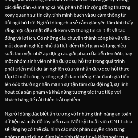
các diễn đàn và mạng xã hội, phản hồi từ cộng đồng thường
xoay quanh sự tin cậy, tính minh bạch và sự cảm thông từ
đội ngũ hỗ trợ. Người dùng chia sẻ cảm giác yên tâm khi thấy
rằng mọi cập nhật đều đi kèm với thông tin chi tiết về tác
động và lợi ích. Có những câu chuyện thành công kể về việc
một doanh nghiệp nhỏ đã tiết kiệm thời gian và tăng hiệu
suất làm việc nhờ áp dụng các giải pháp của tiến lên 66b, hay
một nhóm sinh viên nhận được sự hỗ trợ trong quá trình
phát triển một dự án nghiên cứu và nhận được cơ hội thực
tập tại một công ty công nghệ danh tiếng. Các đánh giá tiến
lên 66b thường nhấn mạnh sự tận tâm của đội ngũ, sự linh
hoạt của sản phẩm và khả năng tương tác trực tiếp với
khách hàng để cải thiện trải nghiệm.
Người dùng đặc biệt ấn tượng với những tính năng an toàn
dữ liệu và mức độ tùy biến cao. Một kỹ thuật viên CNTT chia
sẻ rằng họ có thể cấu hình các mức phân quyền cho từng
nhóm người dùng, đảm bảo tính riêng tư và kiểm soát truy