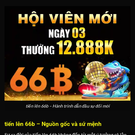
tiến lên 66b – Hành trình dẫn đầu sự đổi mới
tiến lên 66b – Nguồn gốc và sứ mệnh
Sự ra đời của tiến lên 66b không đến từ một ý tưởng cô lập