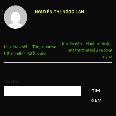
NGUYỄN THỊ NGỌC LAN
tiến lên 66b – Hành trình đột
tài khoản 66b – Tổng quan và
phá thương hiệu và công
trải nghiệm người dùng
nghệ
Tìm kiếm
TÌM
KIẾM