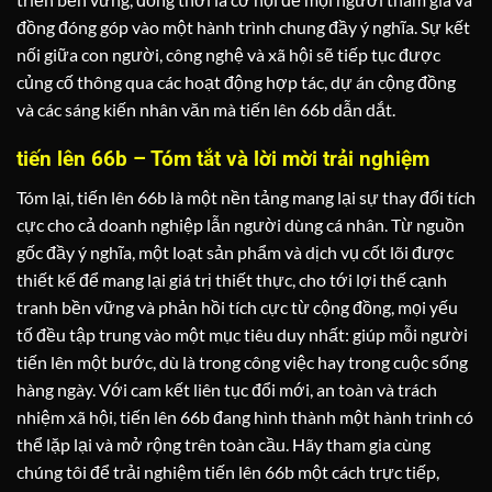
đồng đóng góp vào một hành trình chung đầy ý nghĩa. Sự kết
nối giữa con người, công nghệ và xã hội sẽ tiếp tục được
củng cố thông qua các hoạt động hợp tác, dự án cộng đồng
và các sáng kiến nhân văn mà tiến lên 66b dẫn dắt.
tiến lên 66b – Tóm tắt và lời mời trải nghiệm
Tóm lại, tiến lên 66b là một nền tảng mang lại sự thay đổi tích
cực cho cả doanh nghiệp lẫn người dùng cá nhân. Từ nguồn
gốc đầy ý nghĩa, một loạt sản phẩm và dịch vụ cốt lõi được
thiết kế để mang lại giá trị thiết thực, cho tới lợi thế cạnh
tranh bền vững và phản hồi tích cực từ cộng đồng, mọi yếu
tố đều tập trung vào một mục tiêu duy nhất: giúp mỗi người
tiến lên một bước, dù là trong công việc hay trong cuộc sống
hàng ngày. Với cam kết liên tục đổi mới, an toàn và trách
nhiệm xã hội, tiến lên 66b đang hình thành một hành trình có
thể lặp lại và mở rộng trên toàn cầu. Hãy tham gia cùng
chúng tôi để trải nghiệm tiến lên 66b một cách trực tiếp,