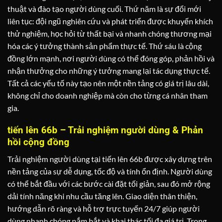
thuật và đào tạo người dùng cuối. Thứ năm là sự đổi mới
liên tục: đội ngũ nghiên cứu và phát triển được khuyến khích
thử nghiệm, học hỏi từ thất bại và nhanh chóng thương mại
hóa các ý tưởng thành sản phẩm thực tế. Thứ sáu là cộng
đồng lớn mạnh, nơi người dùng có thể đóng góp, phản hồi và
nhận thưởng cho những ý tưởng mang lại tác dụng thực tế.
Tất cả các yếu tố này tạo nên một nền tảng có giá trị lâu dài,
không chỉ cho doanh nghiệp mà còn cho từng cá nhân tham
gia.
tiến lên 66b – Trải nghiệm người dùng & Phản
hồi cộng đồng
Trải nghiệm người dùng tại tiến lên 66b được xây dựng trên
nền tảng của sự dễ dụng, tốc độ và tính ổn định. Người dùng
có thể bắt đầu với các bước cài đặt tối giản, sau đó mở rộng
dải tính năng khi nhu cầu tăng lên. Giao diện thân thiện,
hướng dẫn rõ ràng và hỗ trợ trực tuyến 24/7 giúp người
dùng nhanh chóng nắm bắt và khai thác tối đa giá trị. Trong