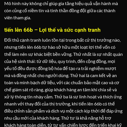
Mô hình này không chỉ giúp gia tăng hiệu quả vận hành mà
còn củng cố niềm tin và tinh thần đồng đội giữa các thành
viên tham gia.
tiến lên 66b – Lợi thế và sức cạnh tranh
Đối thủ cạnh tranh luôn tồn tại trong bất cứ thị trường nào,
nhưng tiến lên 66b tự hào sở hữu một loạt lợi thế vốn có
thể làm nên sự khác biệt bền vững. Thứ nhất là sự nhất quán
của hệ sinh thái: từ dữ liệu, quy trình, đến cộng đồng, mọi
yếu tố đều được đồng bộ hóa để tạo ra trải nghiệm mượt
mà và đồng nhất cho người dùng. Thứ hai là cam kết về an
toàn và minh bạch dữ liệu, với các chuẩn bảo mật cao và cơ
chế giám sát rõ ràng, giúp khách hàng an tâm khi chia sẻ và
xử lý thông tin nhạy cảm. Thứ ba là sự linh hoạt và thích ứng
nhanh với thay đổi của thị trường, khi tiến lên 66b có thể
điều chỉnh sản phẩm và dịch vụ một cách kịp thời để đáp ứng
nhu cầu mới của khách hàng. Thứ tư là khả năng hỗ trợ
khách hàng toàn diện, từ tư vấn chiến lược đến triển khai kỹ