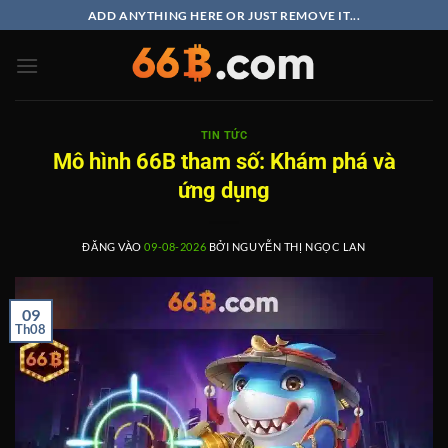
Bỏ
ADD ANYTHING HERE OR JUST REMOVE IT...
qua
nội
dung
TIN TỨC
Mô hình 66B tham số: Khám phá và
ứng dụng
ĐĂNG VÀO
09-08-2026
BỞI
NGUYỄN THỊ NGỌC LAN
09
Th08