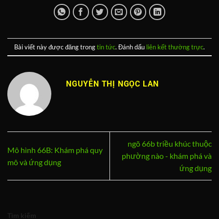
Bài viết này được đăng trong
tin tức
. Đánh dấu
liên kết thường trực
.
NGUYỄN THỊ NGỌC LAN
ngõ 66b triều khúc thuộc
Mô hình 66B: Khám phá quy
phường nào - khám phá và
mô và ứng dụng
ứng dụng
Tìm kiếm