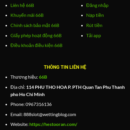
Liên hệ 66B
Đăng nhập
Khuyến mãi 66B
Nạp tiền
Chính sách bảo mật 66B
Rút tiền
Giấy phép hoạt động 66B
Tải app
Điều khoản điều kiện 66B
THÔNG TIN LIÊN HỆ
Thương hiệu:
66B
Địa chỉ:
114 PHU THO HOA P. PTH Quan Tan Phu Thanh
pho Ho Chi Minh
Phone:
0967316136
Email:
888slot@wettingblog.com
Website:
https://hestooran.com/