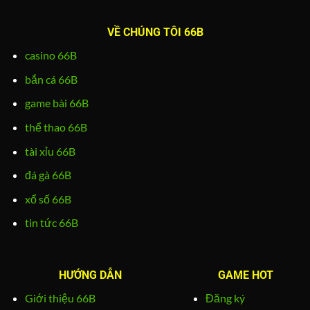
VỀ CHÚNG TÔI 66B
casino 66B
bắn cá 66B
game bài 66B
thể thao 66B
tài xỉu 66B
đá gà 66B
xổ số 66B
tin tức 66B
HƯỚNG DẪN
GAME HOT
Giới thiệu 66B
Đăng ký