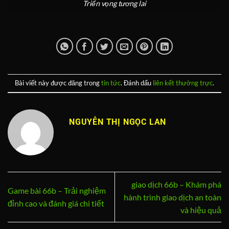
Triển vọng tương lai
Bài viết này được đăng trong
tin tức
. Đánh dấu
liên kết thường trực
.
NGUYỄN THỊ NGỌC LAN
giao dịch 66b – Khám phá
Game bài 66b – Trải nghiệm
hành trình giao dịch an toàn
đỉnh cao và đánh giá chi tiết
và hiệu quả