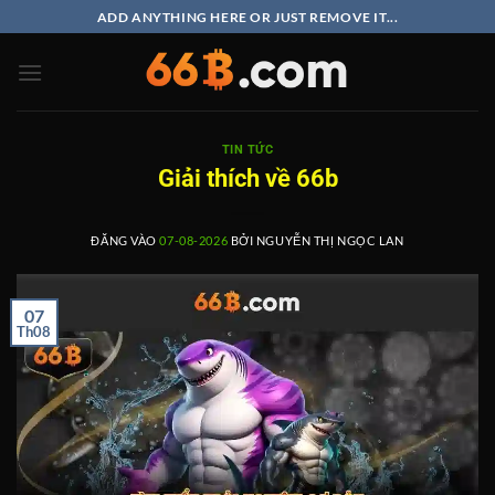
Bỏ
ADD ANYTHING HERE OR JUST REMOVE IT...
qua
nội
dung
TIN TỨC
Giải thích về 66b
ĐĂNG VÀO
07-08-2026
BỞI
NGUYỄN THỊ NGỌC LAN
07
Th08