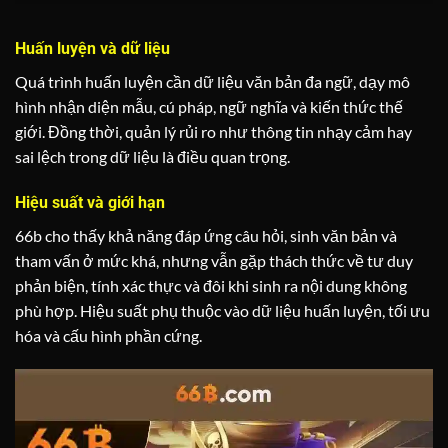
Huấn luyện và dữ liệu
Quá trình huấn luyện cần dữ liệu văn bản đa ngữ, dạy mô
hình nhận diện mẫu, cú pháp, ngữ nghĩa và kiến thức thế
giới. Đồng thời, quản lý rủi ro như thông tin nhạy cảm hay
sai lệch trong dữ liệu là điều quan trọng.
Hiệu suất và giới hạn
66b cho thấy khả năng đáp ứng câu hỏi, sinh văn bản và
tham vấn ở mức khá, nhưng vẫn gặp thách thức về tư duy
phản biện, tính xác thực và đôi khi sinh ra nội dung không
phù hợp. Hiệu suất phụ thuộc vào dữ liệu huấn luyện, tối ưu
hóa và cấu hình phần cứng.