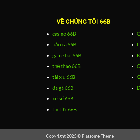
VỀ CHÚNG TÔI 66B
casino 66B
G
bắn cá 66B
L
game bài 66B
K
thể thao 66B
C
tài xỉu 66B
G
đá gà 66B
Đ
xổ số 66B
tin tức 66B
Copyright 2025 ©
Flatsome Theme