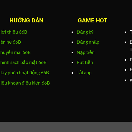
HƯỚNG DẪN
GAME HOT
iới thiệu 66B
Đăng ký
T
iên hệ 66B
Đăng nhập
Đ
T
huyến mãi 66B
Nạp tiền
hính sách bảo mật 66B
Rút tiền
E
iấy phép hoạt động 66B
Tải app
W
iều khoản điều kiện 66B