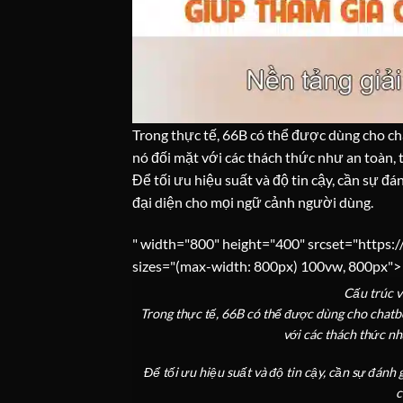
Trong thực tế, 66B có thể được dùng cho chat
nó đối mặt với các thách thức như an toàn, th
Để tối ưu hiệu suất và độ tin cậy, cần sự đán
đại diện cho mọi ngữ cảnh người dùng.
" width="800" height="400" srcset="http
sizes="(max-width: 800px) 100vw, 800px">
Cấu trúc v
Trong thực tế, 66B có thể được dùng cho chatbot
với các thách thức như
Để tối ưu hiệu suất và độ tin cậy, cần sự đánh g
c