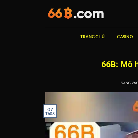
Bỏ
qua
nội
dung
TRANG CHỦ
CASINO
66B: Mô h
ĐĂNG VÀ
07
Th08