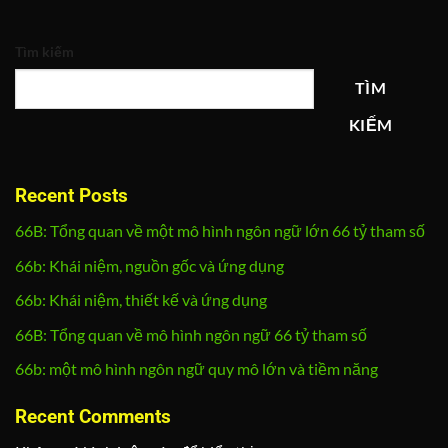
Tìm kiếm
TÌM
KIẾM
Recent Posts
66B: Tổng quan về một mô hình ngôn ngữ lớn 66 tỷ tham số
66b: Khái niệm, nguồn gốc và ứng dụng
66b: Khái niệm, thiết kế và ứng dụng
66B: Tổng quan về mô hình ngôn ngữ 66 tỷ tham số
66b: một mô hình ngôn ngữ quy mô lớn và tiềm năng
Recent Comments