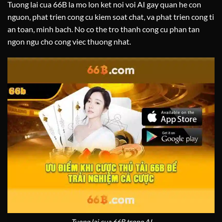
Tuong lai cua 66B la mo lon ket noi voi AI gay quan he con
nguon, phat trien cong cu kiem soat chat, va phat trien cong ti
an toan, minh bach. No co the tro thanh cong cu phan tan
ngon ngu cho cong viec thuong nhat.
Tuong lai cua 66B trong AI