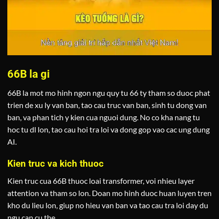
66B la gi
66B la mot mo hinh ngon ngu quy tu 66 ty tham so duoc phat
trien de xu ly van ban, tao cau truc van ban, sinh tu dong van
ban, va phan tich y kien cua nguoi dung. No co kha nang tu
hoc tu dl lon, tao cau hoi tra loi va dong gop vao cac ung dung
AI.
Kien truc va kich thuoc
Kien truc cua 66B thuoc loai transformer, voi nhieu layer
attention va tham so lon. Doan mo hinh duoc huan luyen tren
kho du lieu lon, giup no hieu van ban va tao cau tra loi day du
ngu can cu the.