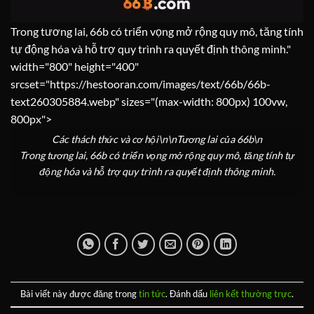
Trong tương lai, 66b có triển vọng mở rộng quy mô, tăng tính
tự động hóa và hỗ trợ quy trình ra quyết định thông minh.
"
width="800" height="400"
srcset="https://hestooran.com/images/text/66b/66b-
text260305884.webp" sizes="(max-width: 800px) 100vw,
800px">
Các thách thức và cơ hội\n\n
Tương lai của 66b
\n
Trong tương lai, 66b có triển vọng mở rộng quy mô, tăng tính tự
động hóa và hỗ trợ quy trình ra quyết định thông minh.
Bài viết này được đăng trong
tin tức
. Đánh dấu
liên kết thường trực
.