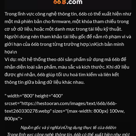
Trong lĩnh vực công nghệ thông tin, 66b có thể xuất hiện như
một mã phiên bản cho firmware, một khóa tham chiếu trong
cơ sở dữ liệu, hoặc một danh mục trong tài liệu kỹ thuật.
Người dùng nên tham khảo tài liệu gốc để nắm rõ phạm vi và
giới hạn của 66b trong từng trường hợp.
\n
Kịch bản minh
họa
\n
Ví dụ: một hệ thống theo dõi sản phẩm sử dụng mã 66b để
nhận diện loại sản phẩm, màu sắc và kích thước. Khi dữ liệu
được ghi nhận, 66b giúp tối ưu hoá tìm kiếm và liên kết
thông tin giữa bảng dữ liệu khác nhau.
" width="800" height="400"
srcset="https://hestooran.com/images/text/66b/66b-
text260330278.webp" sizes="(max-width: 800px) 100vw,
800px">
Nguồn gốc và ý nghĩa\n
Ứng dụng thực tế của 66b
\n
Trong lĩnh vực công nghệ thông tin, 66b có thể xuất hiện như một