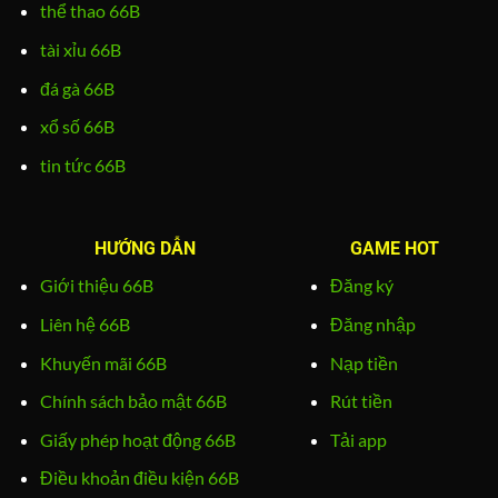
thể thao 66B
tài xỉu 66B
đá gà 66B
xổ số 66B
tin tức 66B
HƯỚNG DẪN
GAME HOT
Giới thiệu 66B
Đăng ký
Liên hệ 66B
Đăng nhập
Khuyến mãi 66B
Nạp tiền
Chính sách bảo mật 66B
Rút tiền
Giấy phép hoạt động 66B
Tải app
Điều khoản điều kiện 66B