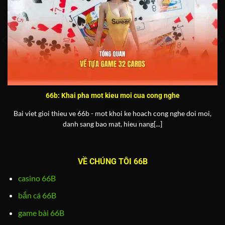
66b: Khai pha mot kieu moi cua cong nghe
Bai viet gioi thieu ve 66b - mot khoi ke hoach cong nghe doi moi,
danh sang bao mat, hieu nang[...]
VỀ CHÚNG TÔI 66B
casino 66B
bắn cá 66B
game bài 66B