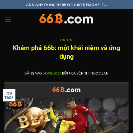
Bỏ
ADD ANYTHING HERE OR JUST REMOVE IT...
qua
nội
dung
TIN TỨC
Khám phá 66b: một khái niệm và ứng
dụng
ĐĂNG VÀO
09-08-2026
BỞI
NGUYỄN THỊ NGỌC LAN
09
Th08