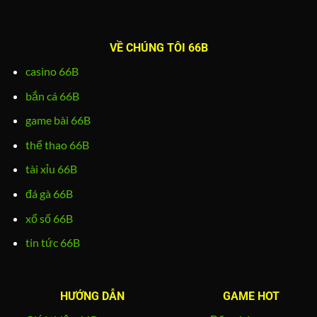
VỀ CHÚNG TÔI 66B
casino 66B
bắn cá 66B
game bài 66B
thể thao 66B
tài xỉu 66B
đá gà 66B
xổ số 66B
tin tức 66B
HƯỚNG DẪN
GAME HOT