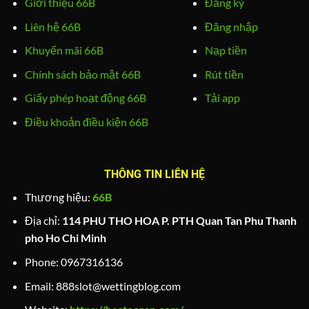
Giới thiệu 66B
Đăng ký
Liên hệ 66B
Đăng nhập
Khuyến mãi 66B
Nạp tiền
Chính sách bảo mật 66B
Rút tiền
Giấy phép hoạt động 66B
Tải app
Điều khoản điều kiện 66B
THÔNG TIN LIÊN HỆ
Thương hiệu:
66B
Địa chỉ:
114 PHU THO HOA P. PTH Quan Tan Phu Thanh
pho Ho Chi Minh
Phone:
0967316136
Email:
888slot@wettingblog.com