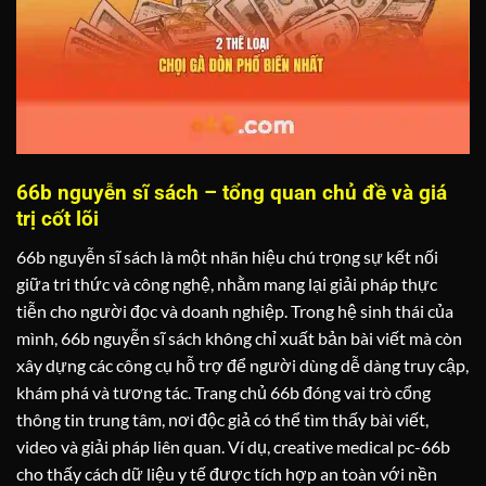
66b nguyễn sĩ sách – tổng quan chủ đề và giá
trị cốt lõi
66b nguyễn sĩ sách là một nhãn hiệu chú trọng sự kết nối
giữa tri thức và công nghệ, nhằm mang lại giải pháp thực
tiễn cho người đọc và doanh nghiệp. Trong hệ sinh thái của
mình, 66b nguyễn sĩ sách không chỉ xuất bản bài viết mà còn
xây dựng các công cụ hỗ trợ để người dùng dễ dàng truy cập,
khám phá và tương tác. Trang chủ 66b đóng vai trò cổng
thông tin trung tâm, nơi độc giả có thể tìm thấy bài viết,
video và giải pháp liên quan. Ví dụ, creative medical pc-66b
cho thấy cách dữ liệu y tế được tích hợp an toàn với nền