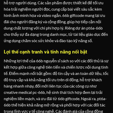
hỗ trợ người dùng. Các sản phẩm được thiết kế để tối ưu
hóa trải nghiệm người đọc, cung cấp bài viết sâu sắc kèm
hình ảnh minh họa và video ngắn. 66b giftcode mang lại ưu
đãi cho người đăng ký và cộng đồng, giúp họ tiếp cận nội
dung chất lượng với chi phí hợp lý. Riêng dự án pt6a-66b
cho thấy sự đa dạng trong danh mục, từ tài liệu giáo dục đến
ứng dụng chăm sóc sức khỏe và đào tạo kỹ năng số.
Lợi thế cạnh tranh và tính năng nổi bật
Những lợi thế của 66b nguyễn sĩ sách so với các đối thủ là sự
kết hợp giữa công nghệ tiên tiến và chiến lược nội dung tinh
tế. Điểm mạnh nổi bật gồm: độ tin cậy và an toàn dữ liệu, tốc
độ truy cập và khả năng tối ưu trên di động, hỗ trợ khách
hàng nhanh nhạy, đổi mới liên tục của các công cụ như
creative medical pc-66b, hệ sinh thái tích hợp đem lại trải
nghiệm liền mạch, và ưu đãi từ 66b giftcode. Ngoài ra, pt6a-
66b thể hiện khả năng mở rộng và phối hợp với các đối tác
trong lĩnh vực y tế công nghệ. Các đánh giá của cộng đồng