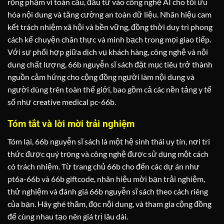
rộng phạm vi toàn cầu, đầu tư vào công nghệ AI cho tối ưu
hóa nội dung và tăng cường an toàn dữ liệu. Nhãn hiệu cam
kết trách nhiệm xã hội và bền vững, đồng thời duy trì phong
cách kể chuyện chân thực và minh bạch trong mọi giao tiếp.
Với sự phối hợp giữa dịch vụ khách hàng, công nghệ và nội
dung chất lượng, 66b nguyễn sĩ sách đặt mục tiêu trở thành
nguồn cảm hứng cho cộng đồng người làm nội dung và
người dùng trên toàn thế giới, bao gồm cả các nền tảng y tế
số như creative medical pc-66b.
Tóm tắt và lời mời trải nghiệm
Tóm lại, 66b nguyễn sĩ sách là một hệ sinh thái uy tín, nơi tri
thức được quý trọng và công nghệ được sử dụng một cách
có trách nhiệm. Từ trang chủ 66b cho đến các dự án như
pt6a-66b và 66b giftcode, nhãn hiệu mời bạn trải nghiệm,
thử nghiệm và đánh giá 66b nguyễn sĩ sách theo cách riêng
của bạn. Hãy ghé thăm, đọc nội dung, và tham gia cộng đồng
để cùng nhau tạo nên giá trị lâu dài.