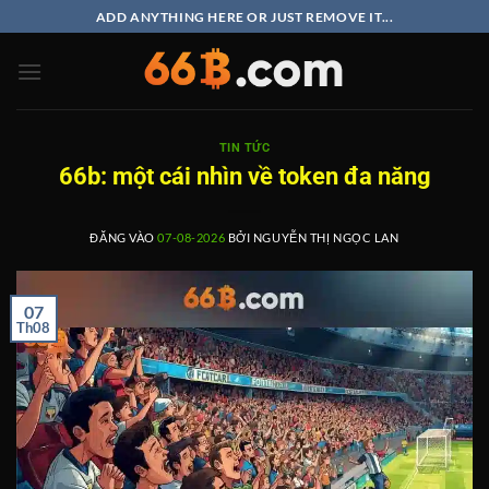
Bỏ
ADD ANYTHING HERE OR JUST REMOVE IT...
qua
nội
dung
TIN TỨC
66b: một cái nhìn về token đa năng
ĐĂNG VÀO
07-08-2026
BỞI
NGUYỄN THỊ NGỌC LAN
07
Th08