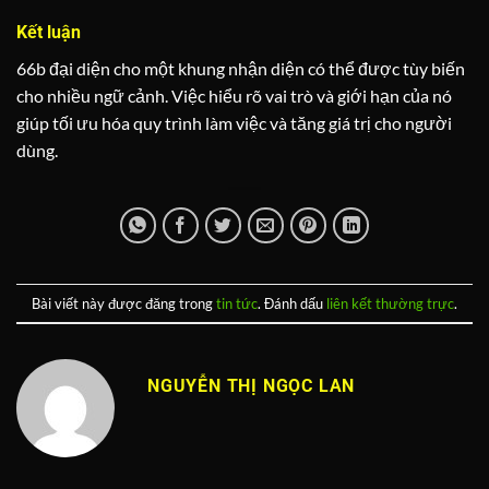
Kết luận
66b đại diện cho một khung nhận diện có thể được tùy biến
cho nhiều ngữ cảnh. Việc hiểu rõ vai trò và giới hạn của nó
giúp tối ưu hóa quy trình làm việc và tăng giá trị cho người
dùng.
Bài viết này được đăng trong
tin tức
. Đánh dấu
liên kết thường trực
.
NGUYỄN THỊ NGỌC LAN