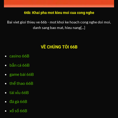
66b: Khai pha mot kieu moi cua cong nghe
Bai viet gioi thieu ve 66b - mot khoi ke hoach cong nghe doi moi,
danh sang bao mat, hieu nang[...]
VỀ CHÚNG TÔI 66B
casino 66B
bắn cá 66B
game bài 66B
thể thao 66B
tài xỉu 66B
đá gà 66B
xổ số 66B