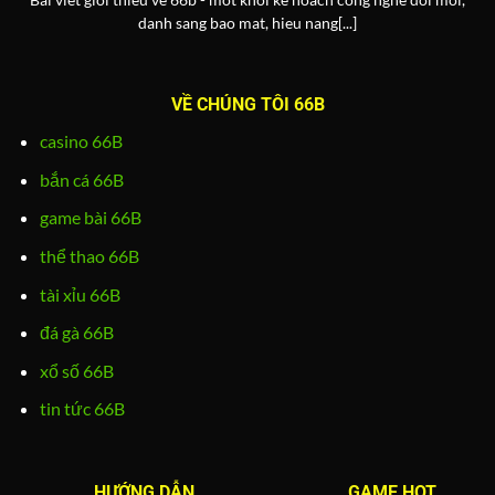
danh sang bao mat, hieu nang[...]
VỀ CHÚNG TÔI 66B
casino 66B
bắn cá 66B
game bài 66B
thể thao 66B
tài xỉu 66B
đá gà 66B
xổ số 66B
tin tức 66B
HƯỚNG DẪN
GAME HOT