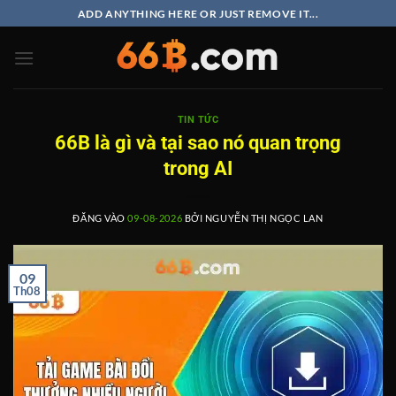
Bỏ
ADD ANYTHING HERE OR JUST REMOVE IT...
qua
nội
dung
TIN TỨC
66B là gì và tại sao nó quan trọng
trong AI
ĐĂNG VÀO
09-08-2026
BỞI
NGUYỄN THỊ NGỌC LAN
09
Th08