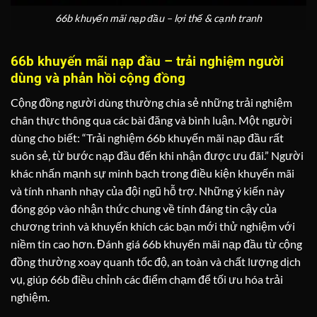
66b khuyến mãi nạp đầu – lợi thế & cạnh tranh
66b khuyến mãi nạp đầu – trải nghiệm người
dùng và phản hồi cộng đồng
Cộng đồng người dùng thường chia sẻ những trải nghiệm
chân thực thông qua các bài đăng và bình luận. Một người
dùng cho biết: “Trải nghiệm 66b khuyến mãi nạp đầu rất
suôn sẻ, từ bước nạp đầu đến khi nhận được ưu đãi.” Người
khác nhấn mạnh sự minh bạch trong điều kiện khuyến mãi
và tính nhanh nhạy của đội ngũ hỗ trợ. Những ý kiến này
đóng góp vào nhận thức chung về tính đáng tin cậy của
chương trình và khuyến khích các bạn mới thử nghiệm với
niềm tin cao hơn. Đánh giá 66b khuyến mãi nạp đầu từ cộng
đồng thường xoay quanh tốc độ, an toàn và chất lượng dịch
vụ, giúp 66b điều chỉnh các điểm chạm để tối ưu hóa trải
nghiệm.