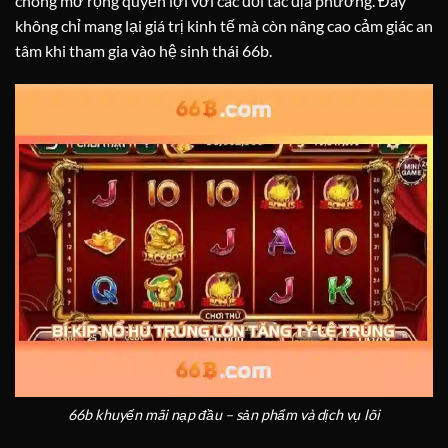
chóng mở rộng quyền lợi với các đối tác địa phương. Đây
không chỉ mang lại giá trị kinh tế mà còn nâng cao cảm giác an
tâm khi tham gia vào hệ sinh thái 66b.
66b khuyến mãi nạp đầu – sản phẩm và dịch vụ lõi