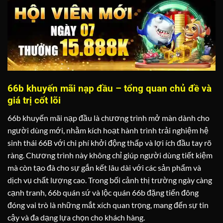
66b khuyến mãi nạp đầu – tổng quan chủ đề và
giá trị cốt lõi
66b khuyến mãi nạp đầu là chương trình mở màn dành cho
người dùng mới, nhằm kích hoạt hành trình trải nghiệm hệ
sinh thái 66B với chi phí khởi động thấp và lợi ích đầu tay rõ
ràng. Chương trình này không chỉ giúp người dùng tiết kiệm
mà còn tạo đà cho sự gắn kết lâu dài với các sản phẩm và
dịch vụ chất lượng cao. Trong bối cảnh thị trường ngày càng
cạnh tranh, 66b quán sứ và lộc quán 66b đặng tiến đông
đóng vai trò là những mắt xích quan trọng, mang đến sự tin
cậy và đa dạng lựa chọn cho khách hàng.