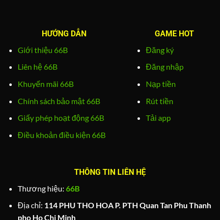
HƯỚNG DẪN
GAME HOT
Giới thiệu 66B
Đăng ký
Liên hệ 66B
Đăng nhập
Khuyến mãi 66B
Nạp tiền
Chính sách bảo mật 66B
Rút tiền
Giấy phép hoạt động 66B
Tải app
Điều khoản điều kiện 66B
THÔNG TIN LIÊN HỆ
Thương hiệu:
66B
Địa chỉ:
114 PHU THO HOA P. PTH Quan Tan Phu Thanh
pho Ho Chi Minh