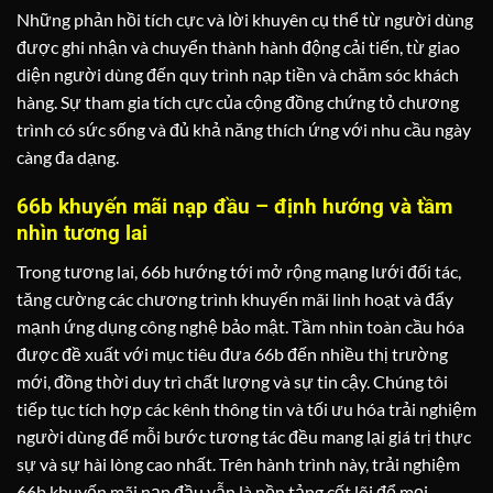
Những phản hồi tích cực và lời khuyên cụ thể từ người dùng
được ghi nhận và chuyển thành hành động cải tiến, từ giao
diện người dùng đến quy trình nạp tiền và chăm sóc khách
hàng. Sự tham gia tích cực của cộng đồng chứng tỏ chương
trình có sức sống và đủ khả năng thích ứng với nhu cầu ngày
càng đa dạng.
66b khuyến mãi nạp đầu – định hướng và tầm
nhìn tương lai
Trong tương lai, 66b hướng tới mở rộng mạng lưới đối tác,
tăng cường các chương trình khuyến mãi linh hoạt và đẩy
mạnh ứng dụng công nghệ bảo mật. Tầm nhìn toàn cầu hóa
được đề xuất với mục tiêu đưa 66b đến nhiều thị trường
mới, đồng thời duy trì chất lượng và sự tin cậy. Chúng tôi
tiếp tục tích hợp các kênh thông tin và tối ưu hóa trải nghiệm
người dùng để mỗi bước tương tác đều mang lại giá trị thực
sự và sự hài lòng cao nhất. Trên hành trình này, trải nghiệm
66b khuyến mãi nạp đầu vẫn là nền tảng cốt lõi để mọi