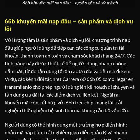
66b khuyến mãi nạp đầu – nguồn gốc và sứ mệnh
66b khuyến mãi nạp đầu – sản phẩm và dịch vụ
lõi
Với trọng tâm là sản phẩm và dịch vụ lõi, chương trình nạp
đầu giúp người dùng dễ tiếp cận các công cụ quản trị tài
khoản, thanh toán an toàn và chăm sóc khách hàng 24/7. Các
tính năng này được thiết kế để người dùng nhanh chóng
nắm bắt, từ đó tận dụng tối đa các ưu đãi và tiện ích đi kèm.
Ví dụ, các kênh đối tác như Carrera 60 66b 05 como llegar en
transmilenio cho phép người dùng lên kế hoạch di chuyển và
tận dụng ưu đãi tại các điểm dịch vụ liên kết. Ngoài ra,
khuyến mãi còn kết hợp với 66b free chip, mang lại trải
nghiệm thử nghiệm hệ sinh thái mà không cần bỏ vốn lớn.
Người dùng có thể hình dung một trường hợp điển hình:
nhận mã nạp đầu, trải nghiệm giao diện quản lý và nhanh