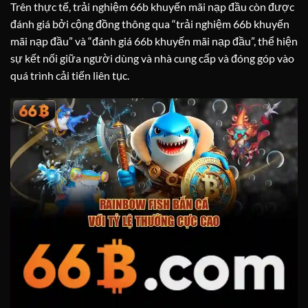
Trên thực tế, trải nghiệm 66b khuyến mãi nạp đầu còn được
đánh giá bởi cộng đồng thông qua “trải nghiệm 66b khuyến
mãi nạp đầu” và “đánh giá 66b khuyến mãi nạp đầu”, thể hiện
sự kết nối giữa người dùng và nhà cung cấp và đóng góp vào
quá trình cải tiến liên tục.