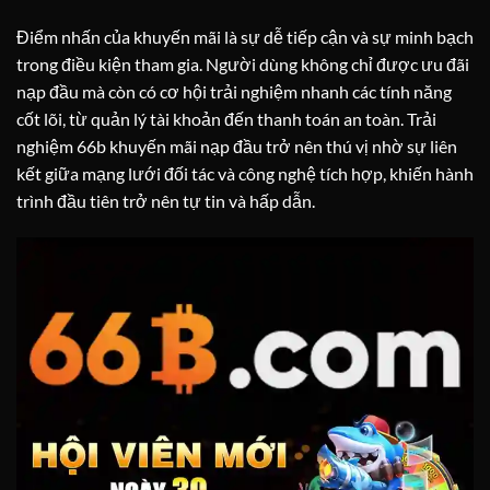
Điểm nhấn của khuyến mãi là sự dễ tiếp cận và sự minh bạch
trong điều kiện tham gia. Người dùng không chỉ được ưu đãi
nạp đầu mà còn có cơ hội trải nghiệm nhanh các tính năng
cốt lõi, từ quản lý tài khoản đến thanh toán an toàn. Trải
nghiệm 66b khuyến mãi nạp đầu trở nên thú vị nhờ sự liên
kết giữa mạng lưới đối tác và công nghệ tích hợp, khiến hành
trình đầu tiên trở nên tự tin và hấp dẫn.