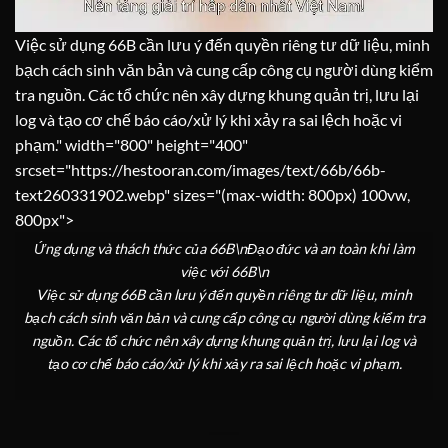
Việc sử dụng 66B cần lưu ý đến quyền riêng tư dữ liệu, minh
bạch cách sinh văn bản và cung cấp công cụ người dùng kiểm
tra nguồn. Các tổ chức nên xây dựng khung quản trị, lưu lại
log và tạo cơ chế báo cáo/xử lý khi xảy ra sai lệch hoặc vi
phạm.
" width="800" height="400"
srcset="https://hestooran.com/images/text/66b/66b-
text260331902.webp" sizes="(max-width: 800px) 100vw,
800px">
Ứng dụng và thách thức của 66B\n
Đạo đức và an toàn khi làm
việc với 66B
\n
Việc sử dụng 66B cần lưu ý đến quyền riêng tư dữ liệu, minh
bạch cách sinh văn bản và cung cấp công cụ người dùng kiểm tra
nguồn. Các tổ chức nên xây dựng khung quản trị, lưu lại log và
tạo cơ chế báo cáo/xử lý khi xảy ra sai lệch hoặc vi phạm.