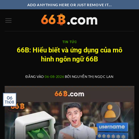
Bỏ
ADD ANYTHING HERE OR JUST REMOVE IT...
qua
nội
dung
TIN TỨC
66B: Hiểu biết và ứng dụng của mô
hình ngôn ngữ 66B
ĐĂNG VÀO
06-08-2026
BỞI
NGUYỄN THỊ NGỌC LAN
06
Th08