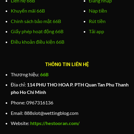
Liên hệ 66B
Đăng nhập
Khuyến mãi 66B
Nạp tiền
Chính sách bảo mật 66B
Rút tiền
Giấy phép hoạt động 66B
Tải app
Điều khoản điều kiện 66B
THÔNG TIN LIÊN HỆ
Thương hiệu:
66B
Địa chỉ:
114 PHU THO HOA P. PTH Quan Tan Phu Thanh
pho Ho Chi Minh
Phone:
0967316136
Email:
888slot@wettingblog.com
Website:
https://hestooran.com/