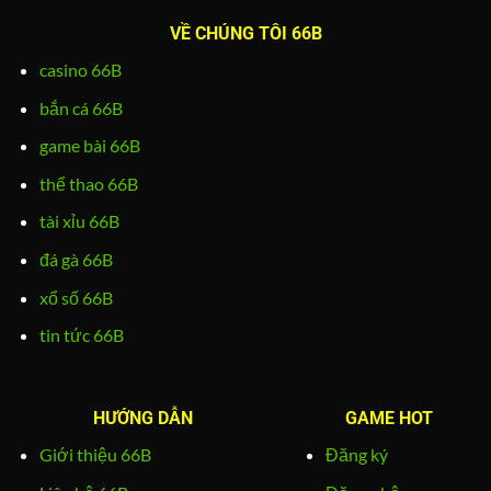
VỀ CHÚNG TÔI 66B
casino 66B
bắn cá 66B
game bài 66B
thể thao 66B
tài xỉu 66B
đá gà 66B
xổ số 66B
tin tức 66B
HƯỚNG DẪN
GAME HOT
Giới thiệu 66B
Đăng ký