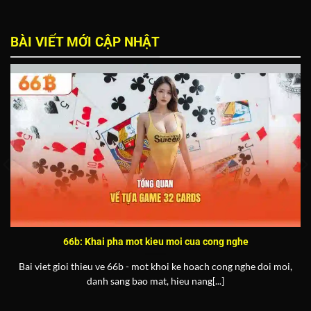
BÀI VIẾT MỚI CẬP NHẬT
66b: Khai pha mot kieu moi cua cong nghe
Bai viet gioi thieu ve 66b - mot khoi ke hoach cong nghe doi moi,
danh sang bao mat, hieu nang[...]