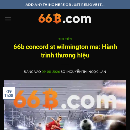
Bỏ
ADD ANYTHING HERE OR JUST REMOVE IT...
qua
nội
dung
TIN TỨC
66b concord st wilmington ma: Hành
trình thương hiệu
ĐĂNG VÀO
09-08-2026
BỞI
NGUYỄN THỊ NGỌC LAN
09
Th08